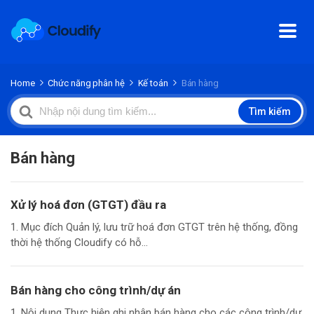
Home
Chức năng phân hệ
Kế toán
Bán hàng
Search
Tìm kiếm
For
Bán hàng
Xử lý hoá đơn (GTGT) đầu ra
1. Mục đích Quản lý, lưu trữ hoá đơn GTGT trên hệ thống, đồng
thời hệ thống Cloudify có hỗ...
Bán hàng cho công trình/dự án
1. Nội dung Thực hiện ghi nhận bán hàng cho các công trình/dự