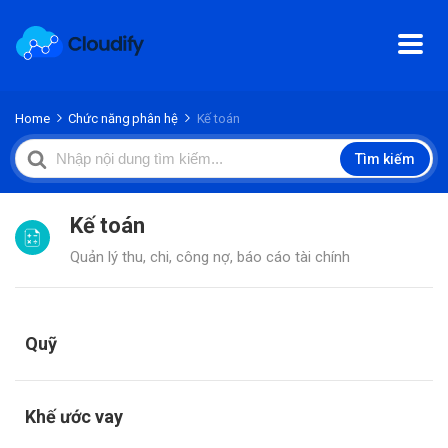
Home
Chức năng phân hệ
Kế toán
Search
Tìm kiếm
For
Kế toán
Quản lý thu, chi, công nợ, báo cáo tài chính
Quỹ
Khế ước vay