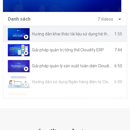
Danh sách
7 Videos
Hướng dẫn khai thác tài liệu sử dụng hệ thống Cloudify ERP
1:55
Giải pháp quản trị tổng thể Cloudify ERP
7:44
Giải pháp quản lý sản xuất toàn diện Cloudify MRP
6:50
Hướng dẫn sử dụng Ngân hàng điện tử Cloudify Bank Feeds
6:00
Hướng dẫn tạo mã QR CODE
1:38
Giải pháp quản lý Tài Sản, Bảo trì - Bảo dưỡng Tài Sản - Cloudify Tài Sản
1:48
Giải pháp quản lý kho chuyên sâu Cloudify WMS
4:57